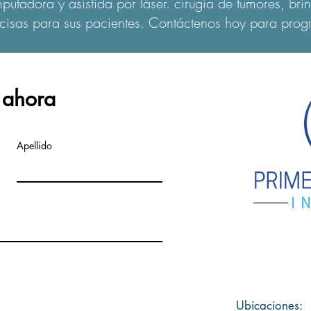
utadora y asistida por láser. cirugía de tumores, brin
cisas para sus pacientes. Contáctenos hoy para prog
 ahora
Apellido
Ubicaciones: