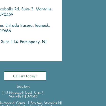
caballo Rd. Suite 3. Montville,
 070459
e. Entrada trasera. Teaneck,
 07666
 Suite 114. Parsippany, NJ
Call us today!
Locations
115 Horseneck Road. Suite 3.
Montville NJ 07045
de Medical Center - 1 Bay Ave, Montclair NJ