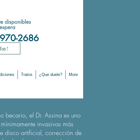
te disponibles
 espera
-970-2686
day!
diciones
Tratos
¿Que duele?
More
 becario, el Dr. Assina es uno
as mínimamente invasivas más
disco artificial, corrección de