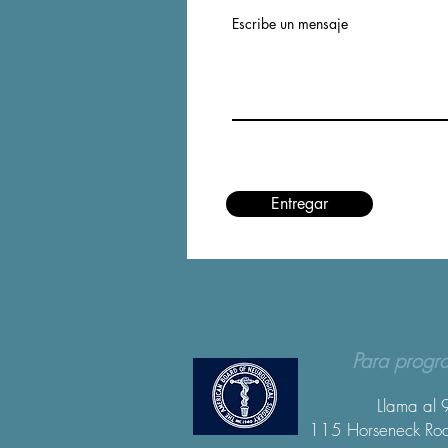
Escribe un mensaje
Entregar
Para progr
Llama al
115 Horseneck Roa