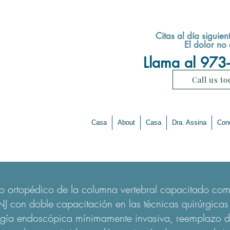
Citas al día siguien
El dolor no
Llama al 973
Call us to
Casa
About
Casa
Dra. Assina
Con
o ortopédico de la columna vertebral capacitado como
NJ con doble capacitación en las técnicas quirúrgic
ugía endoscópica mínimamente invasiva, reemplazo de 