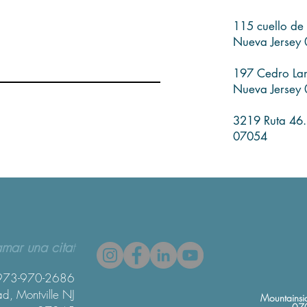
115 cuello de 
Nueva Jersey
197 Cedro Lan
Nueva Jersey
3219 Ruta 46.
07054
amar una cita
t
 973-970-2686
d, Montville NJ
Mountainsi