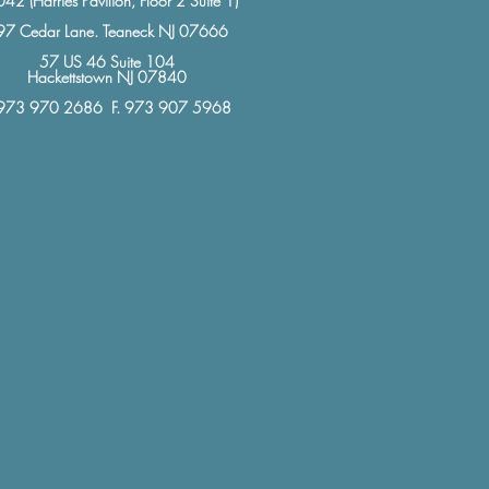
42 (Harries Pavilion, Floor 2 Suite 1)
97 Cedar Lane. Teaneck NJ 07666
57 US 46 Suite 104
Hackettstown NJ 07840
 973 970 2686 F. 973 907 5968