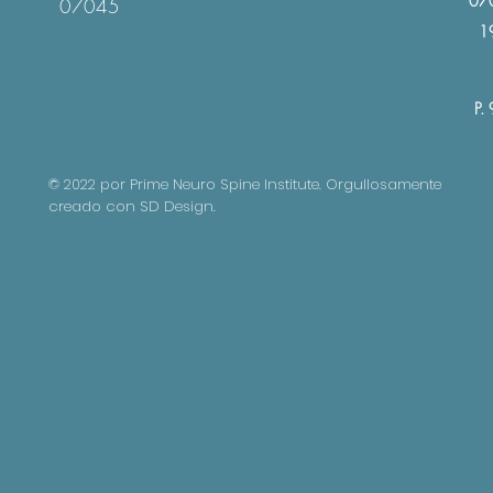
070
07045 ​
1
P.
© 2022 por Prime Neuro Spine Institute. Orgullosamente
creado con SD Design.