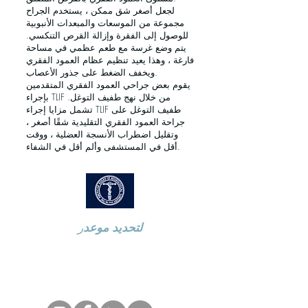
لجعل أصغر شق ممكن ، يستخدم الجراح
مجموعة من الموسعات والمبعدات الأنبوبية
للوصول إلى الفقرة وإزالة القرص التنكسي.
يتم وضع غرسة مع طعم عظمي في مساحة
فارغة ، وهذا يعيد تنظيم عظام العمود الفقري
ويخفف الضغط على جذور الأعصاب.
يقوم بعض جراحي العمود الفقري المتقدمين
بإجراء TLIF من خلال نهج طفيف التوغل.
تشمل مزايا إجراء TLIF طفيف التوغل على
جراحة العمود الفقري التقليدية شقًا أصغر ،
وتقليل اضطراب الأنسجة العضلية ، ووقت
أقل في المستشفى وألم أقل في الشفاء.
لتحديد موعد
ر
اتصل على
973-970-2686
115 طريق هورسينك ، مونتفيل
نيوجيرسي 07045 ​