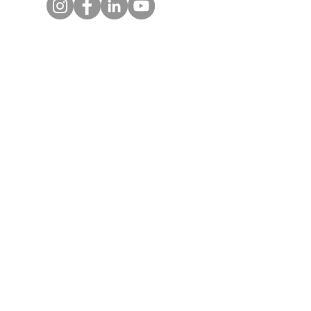
Locations
115 Horseneck Road. Suite 3.
Montville NJ 07045
Mountainside Medical Center - 1 Bay
Ave, Montclair NJ 07042 (Harries
Pavilion, Floor 2 Suite 1)
197 Cedar Lane. Teaneck NJ 07666
57 US 46 Suite 104
Hackettstown NJ 07840
P.
973 970 2686
F.
973 907 5968
Call us today!
© 2022 معهد Prime Neuro Spine. تم إنشاؤه بفخر باستخدام SD Design.