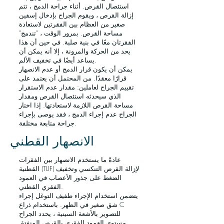
استئصال القرص. أثناء جراحة الدمج ، تتم
إزالة القرص ، ويقوم الجراح بإدخال إسفين
صغير من العظام بين الفقرتين لاستعادة
مساحة القرص. بمرور الوقت ، "تندمج"
الفقرتان معًا في بنية صلبة. في حين أن هذا
يحد من الحركة والمرونة ، إلا أنه يمكن أن
يساعد أيضًا في تخفيف الألم.
يمكن أن يكون قرار الدمج أو عدم الانصهار
قرارًا معقدًا. من المحتمل أن يعتمد على
تقييم الجراح لعاملين: مقدار عدم الاستقرار
الذي سيحدثه استئصال القرص ومقدار
مساحة القرص اللازمة لاستعادتها. إذا اختار
الجراح عدم إجراء الدمج ، فقد يوصى بإجراء
جراحة متابعة مختلفة.
الانصهار القطني
عادةً ما يستخدم الانصهار بين الفقرات
القطنية (TLIF) لإزالة القرص التنكسي وتخفيف
الضغط على جذور الأعصاب في العمود
الفقري القطني.
يتضمن استخدام الإجراء طفيف التوغل إجراء
شق صغير في الظهر. باستخدام ذراع C
للتصوير بالأشعة السينية ، يحدد الجراح
مستوى العمود الفقري بالقرص المنفتق.