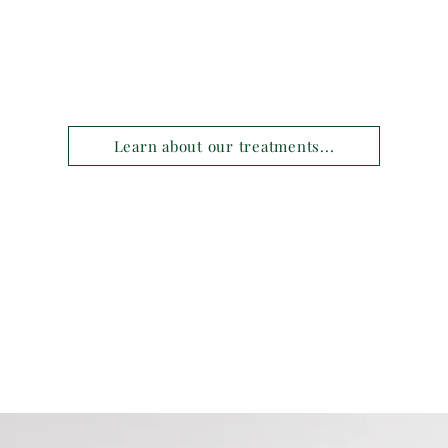
ظام مدربة في الزمالة ، تعد الدكتورة أسينا واحدة م
وجاً على التقنيات الجراحية طفيفة التوغل الأكثر ابتكارً
ال القرص الاصطناعي ، وتصحيح الجنف عن طريق الكمبيو
الأورام ، وتوفير بدائل جراحية أكثر أمانًا ودقة لمرضاه.
Learn about our treatments...