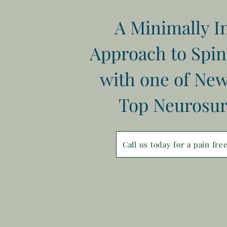
A Minimally I
Approach to Spin
with one of New
Top Neurosu
Call us today for a pain fr