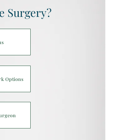
e Surgery?
ns
rk Options
urgeon