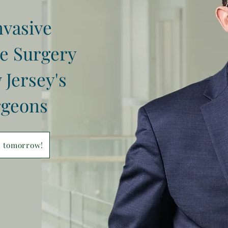
nvasive
e Surgery
 Jersey's
rgeons
ee tomorrow!