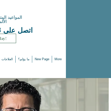
المواعيد المت
الألم
اتصل على 973-970-2686
day!
More
New Page
ما يؤلم؟
العلاجات