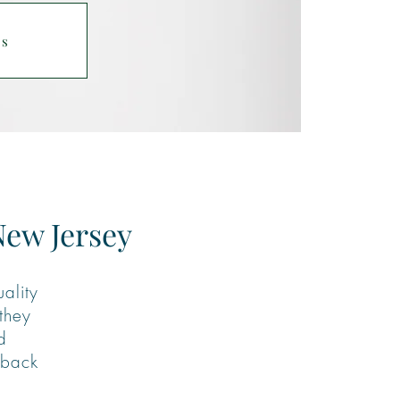
es
New Jersey
uality
 they
d
 back