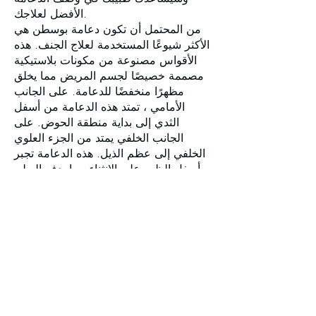
الأفضل لعلاجك.
من المحتمل أن تكون دعامة بوسطن هي
الأكثر شيوعًا المستخدمة لعلاج الجنف. هذه
الأقواس مصنوعة من مكونات بلاستيكية
مصممة خصيصًا لجسم المريض مما يخلق
مظهرًا منخفضًا للدعامة. على الجانب
الأمامي ، تمتد هذه الدعامة من أسفل
الثدي إلى بداية منطقة الحوض. على
الجانب الخلفي يمتد من الجزء العلوي
الخلفي إلى عظم الذيل. هذه الدعامة تجبر
أسفل الظهر على الانثناء مما يدفع البطن
ويساعد على تسطيح الانحناء في العمود
الفقري.
على الرغم من أن الجراحة قد تكون
محفوفة بالمخاطر ومكلفة ، إلا أنها قد
تكون وسيلة للتفكير فيما إذا كان الجنف
الحاد يتطور بزاوية درجة أعلى من 40
درجة ولم تظهر الدعامات أي علامات على
وقف العمود الفقري من الاستمرار في
الانحناء.