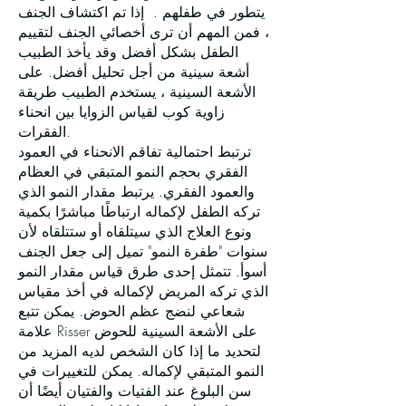
يتطور في طفلهم . إذا تم اكتشاف الجنف
، فمن المهم أن ترى أخصائي الجنف لتقييم
الطفل بشكل أفضل وقد يأخذ الطبيب
أشعة سينية من أجل تحليل أفضل. على
الأشعة السينية ، يستخدم الطبيب طريقة
زاوية كوب لقياس الزوايا بين انحناء
الفقرات.
ترتبط احتمالية تفاقم الانحناء في العمود
الفقري بحجم النمو المتبقي في العظام
والعمود الفقري. يرتبط مقدار النمو الذي
تركه الطفل لإكماله ارتباطًا مباشرًا بكمية
ونوع العلاج الذي سيتلقاه أو ستتلقاه لأن
سنوات "طفرة النمو" تميل إلى جعل الجنف
أسوأ. تتمثل إحدى طرق قياس مقدار النمو
الذي تركه المريض لإكماله في أخذ مقياس
شعاعي لنضج عظم الحوض. يمكن تتبع
علامة Risser على الأشعة السينية للحوض
لتحديد ما إذا كان الشخص لديه المزيد من
النمو المتبقي لإكماله. يمكن للتغييرات في
سن البلوغ عند الفتيات والفتيان أيضًا أن