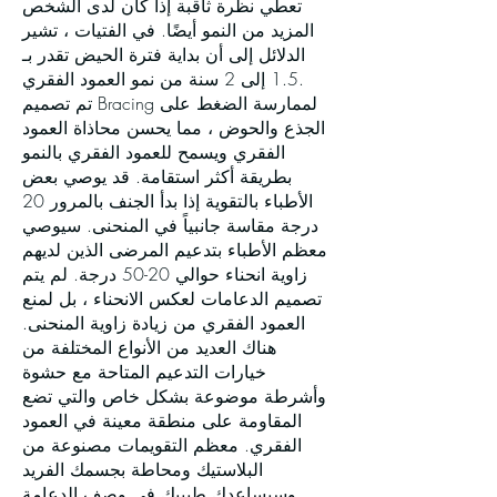
تعطي نظرة ثاقبة إذا كان لدى الشخص
المزيد من النمو أيضًا. في الفتيات ، تشير
الدلائل إلى أن بداية فترة الحيض تقدر بـ
1.5 إلى 2 سنة من نمو العمود الفقري.
تم تصميم Bracing لممارسة الضغط على
الجذع والحوض ، مما يحسن محاذاة العمود
الفقري ويسمح للعمود الفقري بالنمو
بطريقة أكثر استقامة. قد يوصي بعض
الأطباء بالتقوية إذا بدأ الجنف بالمرور 20
درجة مقاسة جانبياً في المنحنى. سيوصي
معظم الأطباء بتدعيم المرضى الذين لديهم
زاوية انحناء حوالي 20-50 درجة. لم يتم
تصميم الدعامات لعكس الانحناء ، بل لمنع
العمود الفقري من زيادة زاوية المنحنى.
هناك العديد من الأنواع المختلفة من
خيارات التدعيم المتاحة مع حشوة
وأشرطة موضوعة بشكل خاص والتي تضع
المقاومة على منطقة معينة في العمود
الفقري. معظم التقويمات مصنوعة من
البلاستيك ومحاطة بجسمك الفريد
وسيساعدك طبيبك في وصف الدعامة