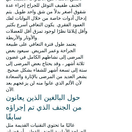
الجنف طفيف التوغل للجراح إجراء عدة
شقوق أصغر بدلاً من شق واحد طويل. يتم
إدخال أدوات خاصة من خلال البوابات لفك
العمود الفقري. يكون التعافي أسرع بكثير
وأقل إيلامًا نظرًا لوجود تمزق أقل للعضلات
والأوتار والأربطة.
يعتمد طول فترة التعافي على طبيعة
الجراحة وعمر المريض. سيعود بعض
المرضى إلى نشاطهم الكامل في غضون
ثلاثة أشهر ، وقد يحتاج بعض المرضى إلى
ستة إلى تسعة أشهر للشفاء بشكل صحيح.
يشعر العديد من المرضى بالإثارة والسعادة
لأن الألم الذي عانوا منه لن يزعجهم بعد
الآن.
حول البالغين الذين يعانون
من الجنف الذي تم إجراؤه
سابقًا
غالبًا ما تحتوي التقنيات القديمة مثل
الجراحة الأمامية للجنف القطني أو قضبان