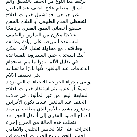
يرتبط هذا النوع من الجنف بالتضيق وألم
الساق. معظم علاج الجنف عند البالغين
غير جراحي. قد تشمل خيارات العلاج
التحفظي العلاج الطبيعي أو العلاج بالحقن.
سيضع أخصائي العمود الفقري برنامجًا
علاجيًا يتكون من التمارين والتكييف
لمساعدة المريض على زيادة وظائفه
وطاقته ، مع محاولة تقليل الألم. يمكن
أيضًا استخدام حقن الستيرويد للمساعدة
في تقليل الألم. نادرًا ما يتم استخدام
الدعامات عند البالغين لأنها نادرًا ما تساعد
في تخفيف الآلام.
يوصى بإجراء الجراحة للانحناءات التي تزداد
سوءًا أو عندما يتم استنفاد خيارات العلاج
السابقة. ليس من غير المألوف في حالات
الجنف عند البالغين عندما تكون الأقراص
متدهورة بشدة ، الأمر الذي يتطلب أن يمتد
اندماج العمود الفقري إلى أسفل العجز. قد
تتطلب هذه الحالة من الجراح إجراء
الجراحة على كلا الجانبين الخلفي والأمامي.
لحسن الحظ ، تتيح الخيارات الجديدة في