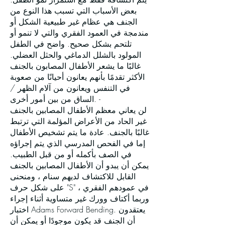
بعض الأسباب التي تسبب هذا النوع من
الجنف هي عظام غير طبيعية الشكل أو
مندمجة في العمود الفقري والتي لا تنمو أو
تلتحم بشكل صحيح. واضح في الطفل
المولود بالشلل الدماغي والحثل العضلي.
غالبًا ما يشعر الأطفال المصابون بالجنف
الأكثر تقدمًا بأنهم يعانون أحيانًا من صعوبة
في التنفس ويعانون من آلام الظهر /
الساق من بين أمور أخرى. -
لن يعاني معظم الأطفال المصابين بالجنف
غير الحاد من الأعراض المؤلمة التي ترتبط
غالبًا بالجنف. عادة ما يتم تشخيص الأطفال
إما في الفحص المدرسي الذي يتم إجراؤه
في الصف بأكمله أو من قبل الطبيب.
يمكن أن يبدو أن الأطفال المصابين بالجنف
القابل للاكتشاف لديهم سنام ، ومنحنى
على شكل حرف "S" في عمودهم الفقري ،
وربما أكتاف وورك غير متساوية أثناء إجراء
اختبار Adams Forward Bending. يعتقدون
أن الجنف قد يكون موجودًا أو يمكن أن