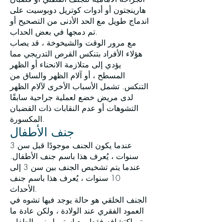
هارينجتون أو أدوات كوتريل دوبوسيت على
اندماج طويل مع الحد الأدنى من التصحيح أو
تم دمجها في بعض الحداب.
مع مرور الوقت والشيخوخة ، قد يصاب
هؤلاء الأفراد بتنكس القرص التدريجي مما
يؤدي إلى متلازمة الانحناء أو الظهر
المسطح ، أو آلام الظهر والساق من
التنكس. تشمل الأسباب الأخرى لآلام الظهر
لدى مريض خضع لعملية جراحية سابقًا
التشوهات أو عدم النقابات ذات القضبان
المكسورة.
جنف الأطفال
عندما يكون الجنف موجودًا قبل سن 3
سنوات ، يُعرف هذا باسم جنف الأطفال.
عندما يتم تشخيص الجنف بين سن 3 إلى
10 سنوات ، يُعرف هذا باسم جنف
الأحداث.
الجنف الخلقي هو حالة يوجد فيها تشوه في
العمود الفقري عند الولادة ، ولكن عادة ما
يتم اكتشافه فقط مع استمرار نمو الطفل.